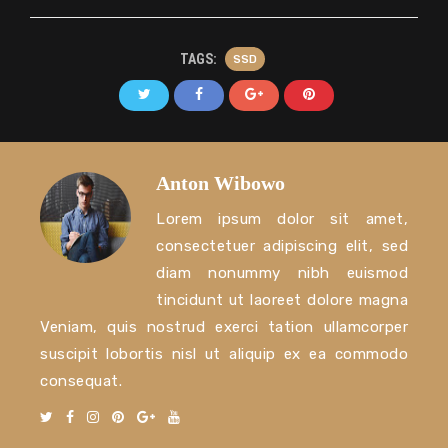
TAGS:
SSD
Anton Wibowo
Lorem ipsum dolor sit amet,
consectetuer adipiscing elit, sed
diam nonummy nibh euismod
tincidunt ut laoreet dolore magna
Veniam, quis nostrud exerci tation ullamcorper
suscipit lobortis nisl ut aliquip ex ea commodo
consequat.