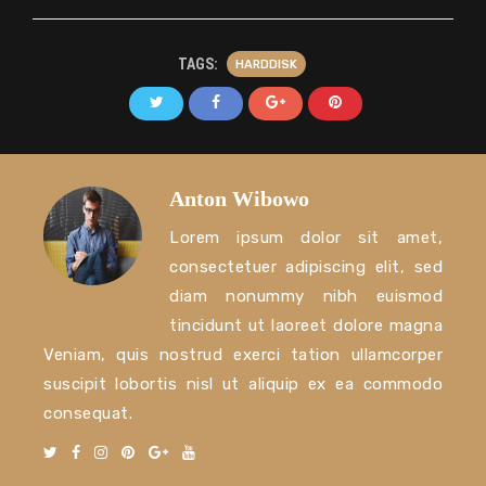
TAGS:
HARDDISK
Anton Wibowo
Lorem ipsum dolor sit amet,
consectetuer adipiscing elit, sed
diam nonummy nibh euismod
tincidunt ut laoreet dolore magna
Veniam, quis nostrud exerci tation ullamcorper
suscipit lobortis nisl ut aliquip ex ea commodo
consequat.